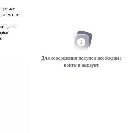
глутамат
ции (мацис,
 пищевая
орбат
),
Для совершения покупок необходимо
войти в аккаунт