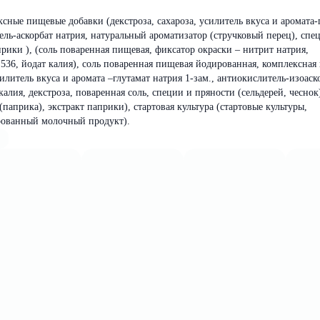
сные пищевые добавки (декстроза, сахароза, усилитель вкуса и аромата-
ель-аскорбат натрия, натуральный ароматизатор (стручковый перец), спе
прики ), (соль поваренная пищевая, фиксатор окраски – нитрит натрия,
36, йодат калия), соль поваренная пищевая йодированная, комплексная
илитель вкуса и аромата –глутамат натрия 1-зам., антиокислитель-изоаск
калия, декстроза, поваренная соль, специи и пряности (сельдерей, чеснок
паприка), экстракт паприки), стартовая культура (стартовые культуры,
рованный молочный продукт).