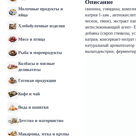
Описание
Молочные продукты и
свинина, говядина, комплек
яйца
натрия 1-зам., антиокислит
чеснок, тмин), экстракт па
Хлебобулочные изделия
антислеживающий агент- Е5
добавка (сироп глюкозы, ус
Мясо и птица
натрия, консервант-нитрат 
натуральный ароматизатор (
мальтодекстрин, ферменти
Рыба и морепродукты
Колбасы и мясные
деликатесы
Готовая продукция
Кофе и чай
Вода и напитки
Детство и материнство
Макароны, мука и крупы