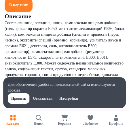
В корзину
Описание
Состав:свинина, говядина, шпик, комплексная пищевая добавка
(соль, фиксатор окраски Е250, агент антислеживающий Е536, йодат
калия), комплексная пищевая добавка (специи и пряности (перец,
чеснок), экстракты специй (орегано, кориандр), усилитель вкуса и
аромата Е621, декстроза, соль, антиокислитель Е300,
ароматизатор), комплексная пищевая добавка (регулятор
кислотности Е575, сахароза, антиокислители: Е300, Е301),
антиокислитель Е300. Может содержать незначительное количество
злаков, содержащих глютен, орехов, сельдерея, молочных
продуктов, горчицы, сои и продуктов их переработки, диоксида
серы и сульфитов.
Для обеспечения удобства пользователей сайта используются
cookies
Принять
Отказаться
Настройки
Каталог
Поиск
Корзина
Любимое
Профиль