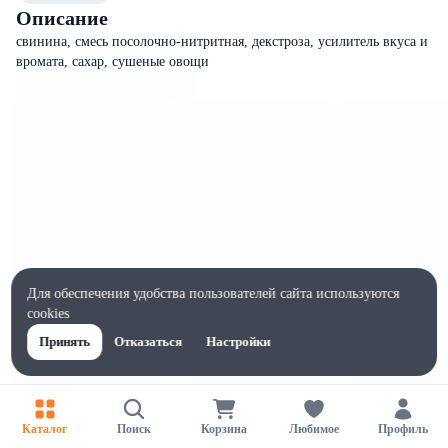
Описание
свинина, смесь посолочно-нитритная, декстроза, усилитель вкуса и
вромата, сахар, сушеные овощи
Для обеспечения удобства пользователей сайта используются
cookies
Принять
Отказаться
Настройки
Характеристики
Ширина, мм
Каталог
Поиск
Корзина
Любимое
Профиль
300