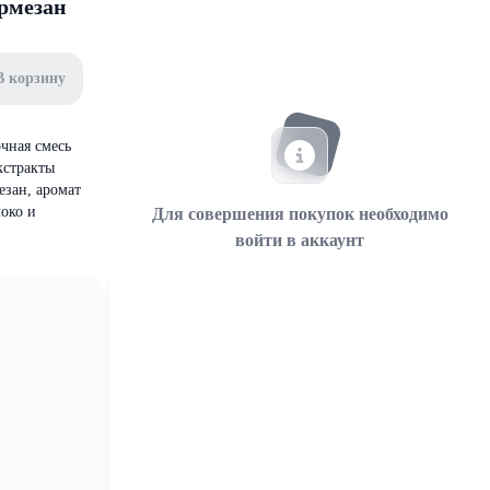
армезан
В корзину
чная смесь
кстракты
езан, аромат
локо и
Для совершения покупок необходимо
войти в аккаунт