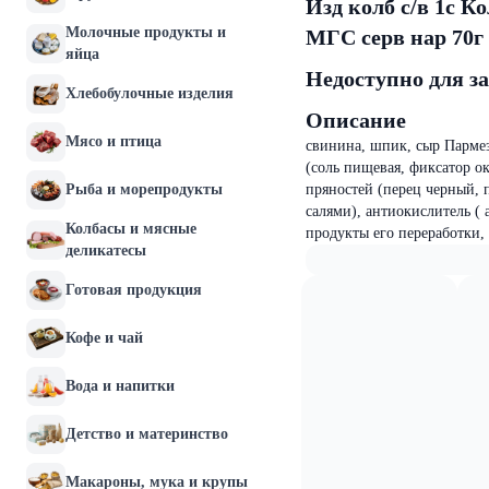
Изд колб с/в 1с К
Молочные продукты и
МГС серв нар 70г
яйца
Недоступно для з
Хлебобулочные изделия
Описание
Мясо и птица
свинина, шпик, сыр Пармез
(соль пищевая, фиксатор ок
Рыба и морепродукты
пряностей (перец черный, 
салями), антиокислитель ( 
Колбасы и мясные
продукты его переработки,
деликатесы
Готовая продукция
Кофе и чай
Вода и напитки
Детство и материнство
Макароны, мука и крупы