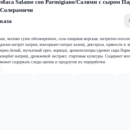
олбаса Salame con Parmigiano/Салями с сыром П
 Солерамичи
аказа
ан, молоко сухое обезжиренное, соль пищевая морская, нитритно-посоло
раски-нитрит натрия, консервант-нитрат калия), декстроза, пряности и э
перец белый, мускатный орех, корица), ароматизаторы (аромат сыра Парм
аскорбат натрия), дрожжевой экстракт, стартовые культуры. Содержит мо
 может содержать следы орехов и продуктов их переработки.