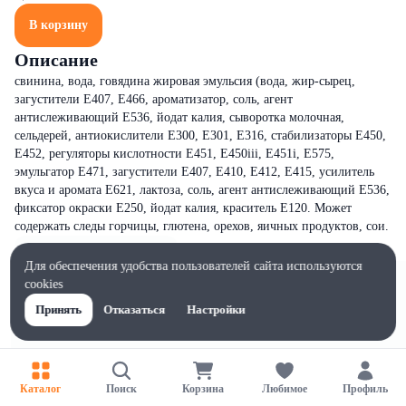
В корзину
Описание
свинина, вода, говядина жировая эмульсия (вода, жир-сырец,
загустители Е407, Е466, ароматизатор, соль, агент
антислеживающий Е536, йодат калия, сыворотка молочная,
сельдерей, антиокислители Е300, Е301, Е316, стабилизаторы Е450,
Е452, регуляторы кислотности Е451, Е450iii, Е451i, Е575,
эмульгатор Е471, загустители Е407, Е410, Е412, Е415, усилитель
вкуса и аромата Е621, лактоза, соль, агент антислеживающий Е536,
фиксатор окраски Е250, йодат калия, краситель Е120. Может
содержать следы горчицы, глютена, орехов, яичных продуктов, сои.
Для обеспечения удобства пользователей сайта используются
cookies
Принять
Отказаться
Настройки
Каталог
Поиск
Корзина
Любимое
Профиль