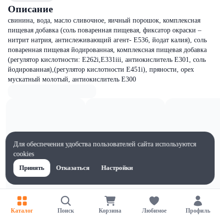
Описание
свинина, вода, масло сливочное, яичный порошок, комплексная
пищевая добавка (соль поваренная пищевая, фиксатор окраски –
нитрит натрия, антислеживающий агент- Е536, йодат калия), соль
поваренная пищевая йодированная, комплексная пищевая добавка
(регулятор кислотности: Е262i,Е331iii, антиокислитель Е301, соль
йодированная),(регулятор кислотности Е451i), пряности, орех
мускатный молотый, антиокислитель Е300
Для обеспечения удобства пользователей сайта используются
cookies
Принять
Отказаться
Настройки
Каталог
Поиск
Корзина
Любимое
Профиль