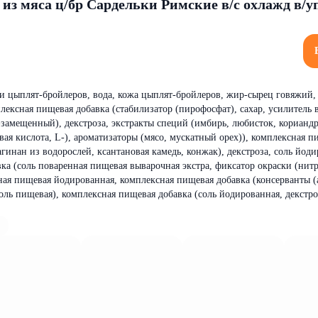
 из мяса ц/бр Сардельки Римские в/с охлажд в/уп
ти цыплят-бройлеров, вода, кожа цыплят-бройлеров, жир-сырец говяжий
лексная пищевая добавка (стабилизатор (пирофосфат), сахар, усилитель 
-замещенный), декстроза, экстракты специй (имбирь, любисток, кориандр
вая кислота, L-), ароматизаторы (мясо, мускатный орех)), комплексная п
агинан из водорослей, ксантановая камедь, конжак), декстроза, соль йоди
ка (соль поваренная пищевая выварочная экстра, фиксатор окраски (нитр
нная пищевая йодированная, комплексная пищевая добавка (консерванты (
соль пищевая), комплексная пищевая добавка (соль йодированная, декстро