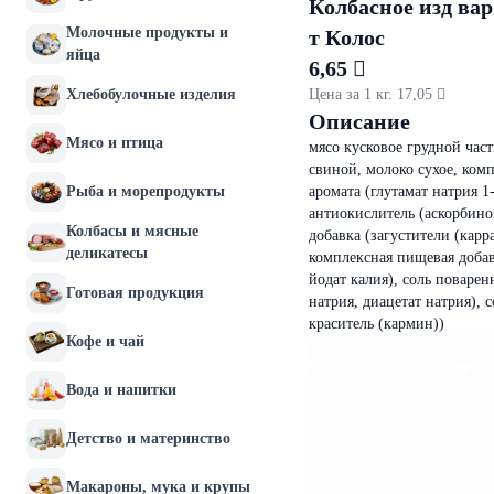
Колбасное изд вар
Молочные продукты и
т Колос
яйца
6,65 
Хлебобулочные изделия
Цена за 1 кг. 17,05 
Описание
Мясо и птица
мясо кусковое грудной час
свиной, молоко сухое, комп
Рыба и морепродукты
аромата (глутамат натрия 1
антиокислитель (аскорбино
Колбасы и мясные
добавка (загустители (карр
деликатесы
комплексная пищевая добав
йодат калия), соль поваре
Готовая продукция
натрия, диацетат натрия), 
краситель (кармин))
Кофе и чай
Вода и напитки
Детство и материнство
Макароны, мука и крупы