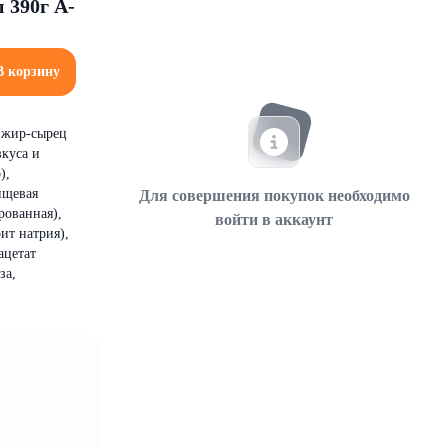
 390г А-
В корзину
, жир-сырец
вкуса и
),
ищевая
Для совершения покупок необходимо
рованная),
войти в аккаунт
ит натрия),
ацетат
за,