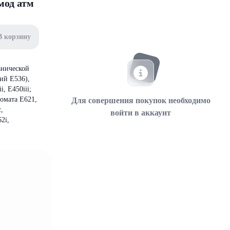
мод атм
В корзину
анической
ий Е536),
, Е450iii;
омата Е621,
Для совершения покупок необходимо
,
войти в аккаунт
2i,