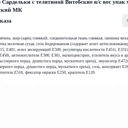
 Сардельки с телятиной Витебские в/с вес упак 
бский МК
аказа
елятина, жир-сырец говяжий, соединительная ткань говяжья, свинина мех
отка молочная сухая, соль йодированная (содержит агент антислеживающ
15, Е401; агент желирующий Е508, регуляторы кислотности Е451i, Е331iii
450i, антиокислители Е300, Е301, мальтодекстрин, усилитель вкуса и ар
ны (черного перца, душистого перца, мускатного ореха), эмульгатор Е472с
ерного перца, душистого перца, мускатного ореха), соль, консервант Е26
тнитель Е516, фиксатор окраски Е250, краситель Е120.