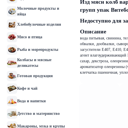
Изд мясн колб вар
Молочные продукты и
групп упак Вите
яйца
Недоступно для з
Хлебобулочные изделия
Описание
Мясо и птица
вода питьевая, свинина, т
обвалки, дообвалки, сывор
Рыба и морепродукты
загустители Е407, Е410, Е4
агент влагоудерживающий Е
Колбасы и мясные
сахар, декстроза, олеорези
деликатесы
ароматизатор олеорезины (ч
клетчатка пшеничная, упло
Готовая продукция
Кофе и чай
Вода и напитки
Детство и материнство
Макароны, мука и крупы