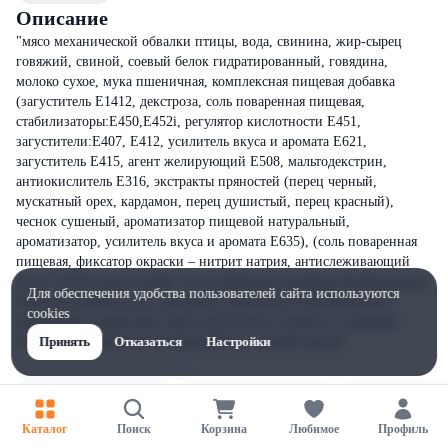
Описание
"мясо механической обвалки птицы, вода, свинина, жир-сырец
говяжий, свиной, соевый белок гидратированный, говядина,
молоко сухое, мука пшеничная, комплексная пищевая добавка
(загуститель Е1412, декстроза, соль поваренная пищевая,
стабилизаторы:Е450,Е452i, регулятор кислотности Е451,
загустители:Е407, Е412, усилитель вкуса и аромата Е621,
загуститель Е415, агент желирующий Е508, мальтодекстрин,
антиокислитель Е316, экстракты пряностей (перец черный,
мускатный орех, кардамон, перец душистый, перец красный),
чеснок сушеный, ароматизатор пищевой натуральный,
ароматизатор, усилитель вкуса и аромата Е635), (соль поваренная
пищевая, фиксатор окраски – нитрит натрия, антислеживающий
агент- Е536, йодат калия), соль поваренная пищевая йодированная,
Для обеспечения удобства пользователей сайта используются
пищевая добавка (соль, декстроза, краситель Е120) Возможно
cookies
содержание следов яиц, ореха мускатного, кунжута, сельдерея,
горчицы и продуктов их переработки, манной крупы"
Принять
Отказаться
Настройки
Каталог
Поиск
Корзина
Любимое
Профиль