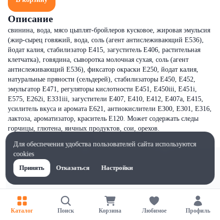
Описание
свинина, вода, мясо цыплят-бройлеров кусковое, жировая эмульсия
(жир-сырец говяжий, вода, соль (агент антислеживающий Е536),
йодат калия, стабилизатор Е415, загуститель Е406, растительная
клетчатка), говядина, сыворотка молочная сухая, соль (агент
антислеживающий Е536), фиксатор окраски Е250, йодат калия,
натуральные пряности (сельдерей), стабилизаторы Е450, Е452,
эмульгатор Е471, регуляторы кислотности Е451, Е450iii, Е451i,
Е575, Е262i, Е331iii, загустители Е407, Е410, Е412, Е407а, Е415,
усилитель вкуса и аромата Е621, антиокислители Е300, Е301, Е316,
лактоза, ароматизатор, краситель Е120. Может содержать следы
горчицы, глютена, яичных продуктов, сои, орехов.
Для обеспечения удобства пользователей сайта используются
cookies
Принять
Отказаться
Настройки
Каталог
Поиск
Корзина
Любимое
Профиль