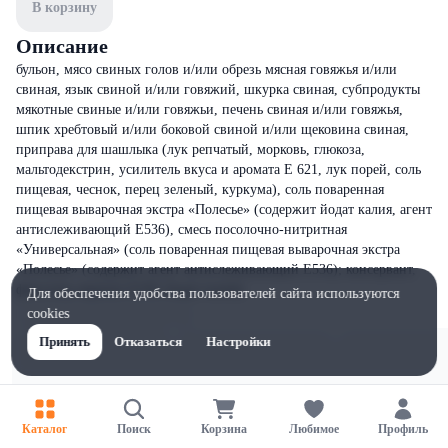
В корзину
Описание
бульон, мясо свиных голов и/или обрезь мясная говяжья и/или
свиная, язык свиной и/или говяжий, шкурка свиная, субпродукты
мякотные свиные и/или говяжьи, печень свиная и/или говяжья,
шпик хребтовый и/или боковой свиной и/или щековина свиная,
приправа для шашлыка (лук репчатый, морковь, глюкоза,
мальтодекстрин, усилитель вкуса и аромата Е 621, лук порей, соль
пищевая, чеснок, перец зеленый, куркума), соль поваренная
пищевая выварочная экстра «Полесье» (содержит йодат калия, агент
антислеживающий Е536), смесь посолочно-нитритная
«Универсальная» (соль поваренная пищевая выварочная экстра
«Полесье» (содержит агент антислеживающий Е536); консервант,
фиксатор окраски Е250; йодат калия).
Для обеспечения удобства пользователей сайта используются
cookies
Принять
Отказаться
Настройки
Каталог
Поиск
Корзина
Любимое
Профиль