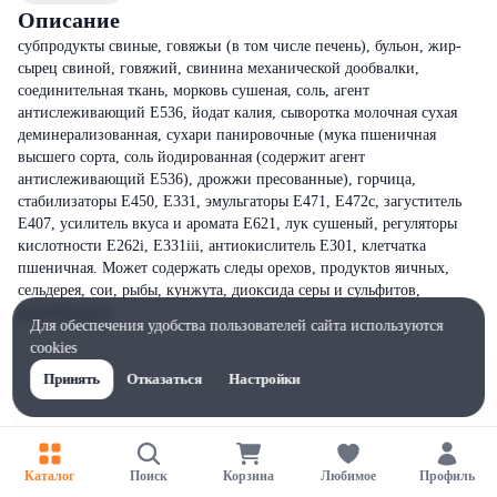
Описание
субпродукты свиные, говяжьи (в том числе печень), бульон, жир-
сырец свиной, говяжий, свинина механической дообвалки,
соединительная ткань, морковь сушеная, соль, агент
антислеживающий Е536, йодат калия, сыворотка молочная сухая
деминерализованная, сухари панировочные (мука пшеничная
высшего сорта, соль йодированная (содержит агент
антислеживающий Е536), дрожжи пресованные), горчица,
стабилизаторы Е450, Е331, эмульгаторы Е471, Е472с, загуститель
Е407, усилитель вкуса и аромата Е621, лук сушеный, регуляторы
кислотности Е262i, Е331iii, антиокислитель Е301, клетчатка
пшеничная. Может содержать следы орехов, продуктов яичных,
сельдерея, сои, рыбы, кунжута, диоксида серы и сульфитов,
ракообразных.
Для обеспечения удобства пользователей сайта используются
cookies
Принять
Отказаться
Настройки
Каталог
Поиск
Корзина
Любимое
Профиль