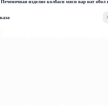
Печеночная изделие колбасн мясн вар нат обол г
аказа