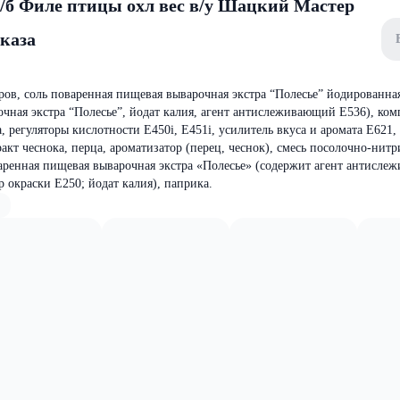
 ц/б Филе птицы охл вес в/у Шацкий Мастер
аказа
ов, соль поваренная пищевая выварочная экстра “Полесье” йодированная
чная экстра “Полесье”, йодат калия, агент антислеживающий Е536), ком
, регуляторы кислотности Е450i, Е451i, усилитель вкуса и аромата Е621,
акт чеснока, перца, ароматизатор (перец, чеснок), смесь посолочно-нитр
аренная пищевая выварочная экстра «Полесье» (содержит агент антисл
р окраски Е250; йодат калия), паприка.