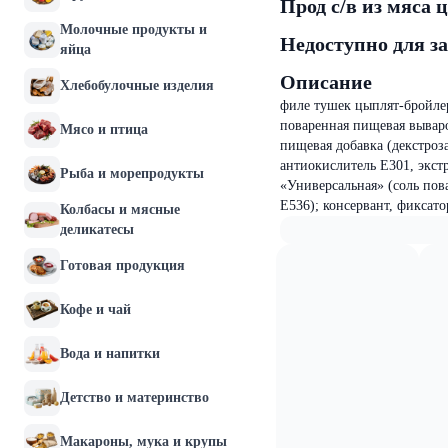
Прод с/в из мяса
Молочные продукты и
Недоступно для з
яйца
Описание
Хлебобулочные изделия
филе тушек цыплят-бройлер
поваренная пищевая вываро
Мясо и птица
пищевая добавка (декстроза
антиокислитель Е301, экстр
Рыба и морепродукты
«Универсальная» (соль пов
Е536); консервант, фиксато
Колбасы и мясные
деликатесы
Готовая продукция
Кофе и чай
Вода и напитки
Детство и материнство
Макароны, мука и крупы