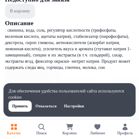
В корзину
Описание
: свинина, вода, соль, регулятор кислотности (трифосфаты,
молочная кислота, ацетаты натрия), стабилизатор (пирофосфаты),
декстроза, сироп глюкозы, антиокислители (аскорбат натрия,
лимонная кислота), усилитель вкуса и аромата (глутамат натрия 1-
замещенный), специи и их экстракты (в т.ч. сельдерей), сахар,
экстракты ягод, фиксатор окраски- нитрит натрия. Продукт может
содержать следы яиц, горчицы, глютена, молока, сои.
Для обеспечения удобства пользователей сайта используются
cookies
Принять
Отказаться
Настройки
Каталог
Поиск
Корзина
Любимое
Профиль