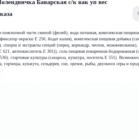
Полендвичка Баварская с/к вак уп вес
аказа
поясничной части свиной (филей), вода питьевая, комплексная пищевая
фиксатор окраски Е 250, йодат калия), комплексная пищевая добавка (са
), специи и экстракты специй (перец, кориандр, чеснок, можжевельник), 
 Е 621, антиокислитель Е 301)), соль пищевая поваренная йодированная 
36), стартовые культуры (сахароза, культура, носитель Е 551). Возможн
а, горчицы, кунжута, сельдерея, сои, орехов, рыбы, двуокиси серы и про