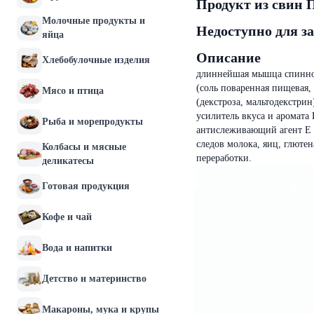
Продукт из свин 
Молочные продукты и
Недоступно для з
яйца
Описание
Хлебобулочные изделия
длиннейшая мышца спинно-
(соль поваренная пищевая, 
Мясо и птица
(декстроза, мальтодекстрин
усилитель вкуса и аромата
Рыба и морепродукты
антислеживающий агент Е 5
следов молока, яиц, глютен
Колбасы и мясные
переработки.
деликатесы
Готовая продукция
Кофе и чай
Вода и напитки
Детство и материнство
Макароны, мука и крупы