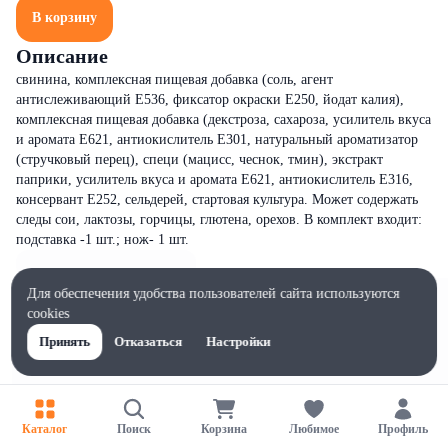
В корзину
Описание
свинина, комплексная пищевая добавка (соль, агент
антислеживающий Е536, фиксатор окраски Е250, йодат калия),
комплексная пищевая добавка (декстроза, сахароза, усилитель вкуса
и аромата Е621, антиокислитель Е301, натуральный ароматизатор
(стручковый перец), специ (мацисс, чеснок, тмин), экстракт
паприки, усилитель вкуса и аромата Е621, антиокислитель Е316,
консервант Е252, сельдерей, стартовая культура. Может содержать
следы сои, лактозы, горчицы, глютена, орехов. В комплект входит:
подставка -1 шт.; нож- 1 шт.
Для обеспечения удобства пользователей сайта используются
cookies
Принять
Отказаться
Настройки
Каталог
Поиск
Корзина
Любимое
Профиль