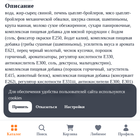
Описание
вода, жир-сырец свиной, печень цыплят-бройлеров, мясо цыплят-
бройлеров механической обвалки, шкурка свиная, шампиньоны,
крупа манная, молоко сухое обезжиренное, сухари панировочные,
комплексная пищевая добавка для мясной продукции с йодом
(соль; фиксатор окраски Е250, йодат калия), комплексная пищевая
добавка (грибы сушеные (шампиньоны), усилитель вкуса и аромата
Е621, перец черный молотый, чеснок кусочки, порошок
горчичный, ароматизаторы, регулятор кислотности Е330,
антиокислитель Е300, соль, декстроза, мальтодекстрин),
комплексная пищевая добавка (порошок горчичный, загуститель
Е415, животный белок), комплексная пищевая добавка (консервант
Е262i, регулятор кислотности Е331iii, антиокислители Е300, Е301).
Возможно наличие следовых остатков яиц, сельдерея, сои, орехов,
Для обеспечения удобства пользователей сайта используются
арахиса и продуктов их переработки.
cookies
Принять
Отказаться
Настройки
Каталог
Поиск
Корзина
Любимое
Профиль