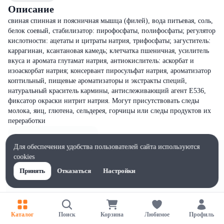
Описание
свиная спинная и поясничная мышца (филей), вода питьевая, соль,
белок соевый, стабилизатор: пирофосфаты, полифосфаты; регулятор
кислотности: ацетаты и цитраты натрия, трифосфаты; загуститель:
каррагинан, ксантановая камедь; клетчатка пшеничная, усилитель
вкуса и аромата глутамат натрия, антиокислитель: аскорбат и
изоаскорбат натрия; консервант пиросульфат натрия, ароматизатор
коптильный, пищевые ароматизаторы и экстракты специй,
натуральный краситель кармины, антислеживающий агент Е536,
фиксатор окраски нитрит натрия. Могут присутствовать следы
молока, яиц, глютена, сельдерея, горчицы или следы продуктов их
переработки
Для обеспечения удобства пользователей сайта используются
cookies
Принять
Отказаться
Настройки
Каталог
Поиск
Корзина
Любимое
Профиль