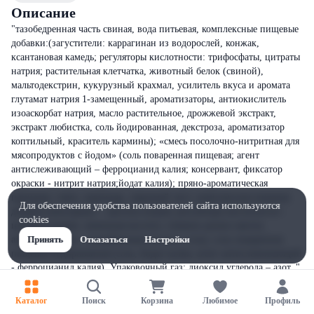
Описание
"тазобедренная часть свиная, вода питьевая, комплексные пищевые
добавки:(загустители: каррагинан из водорослей, конжак,
ксантановая камедь; регуляторы кислотности: трифосфаты, цитраты
натрия; растительная клетчатка, животный белок (свиной),
мальтодекстрин, кукурузный крахмал, усилитель вкуса и аромата
глутамат натрия 1-замещенный, ароматизаторы, антиокислитель
изоаскорбат натрия, масло растительное, дрожжевой экстракт,
экстракт любистка, соль йодированная, декстроза, ароматизатор
коптильный, краситель кармины); «смесь посолочно-нитритная для
мясопродуктов с йодом» (соль поваренная пищевая; агент
антислеживающий – ферроцианид калия; консервант, фиксатор
окраски - нитрит натрия;йодат калия); пряно-ароматическая
приправа: тмин, кориандр, лавровый лист; комплексная пищевая
Для обеспечения удобства пользователей сайта используются
добавка:(консервант - ацетаты натрия, регуляторы кислотности -
cookies
цитраты натрия, лимонная кислота, глюконо-дельта-лактон,
антиокислитель - аскорбиновая кислота, соль); соль поваренная
Принять
Отказаться
Настройки
пищевая йодированная (соль, йодат калия, агент антислеживающий
- ферроцианид калия). Упаковочный газ: диоксид углерода – азот. "
Каталог
Поиск
Корзина
Любимое
Профиль