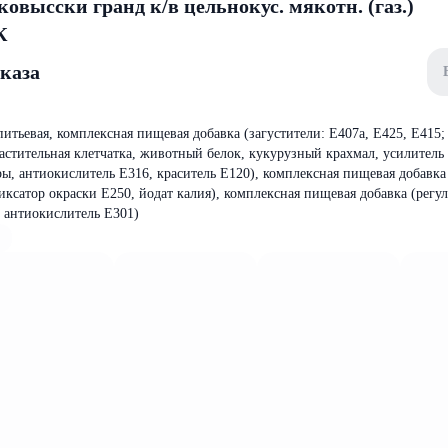
овысски гранд к/в цельнокус. мякотн. (газ.)
К
аказа
питьевая, комплексная пищевая добавка (загустители: Е407а, Е425, Е415;
растительная клетчатка, животный белок, кукурузный крахмал, усилитель 
ы, антиокислитель Е316, краситель Е120), комплексная пищевая добавка 
сатор окраски Е250, йодат калия), комплексная пищевая добавка (регу
, антиокислитель Е301)