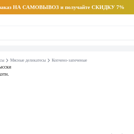
 заказ НА САМОВЫВОЗ и получайте СКИДКУ 7%
есы
Мясные деликатесы
Копчено-запеченые