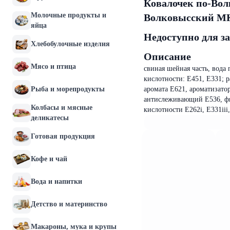
Ковалочек по-Волк
Молочные продукты и
Волковысский М
яйца
Недоступно для з
Хлебобулочные изделия
Описание
Мясо и птица
свиная шейная часть, вода 
кислотности: Е451, Е331; 
Рыба и морепродукты
аромата Е621, ароматизатор
антислеживающий Е536, фик
Колбасы и мясные
кислотности Е262i, Е331iii
деликатесы
Готовая продукция
Кофе и чай
Вода и напитки
Детство и материнство
Макароны, мука и крупы