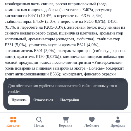
тазобедренная часть свиная, рассол шприцовочный (вода,
комплексная пищевая добавка (загуститель Е407а, регулятор
кислотности Е451i (10,4%, в пересчете на Р2О5- 5,8%),
стабилизаторы: Е450v (2,0%, в пересчете на Р2О5-0,9%), Е450i
(0,5%, в пересчете на Р2О5-0,3%), животный белок полученный из
свиного коллагенового сырья, пшеничная клетчатка, ароматизатор
коптильный, ароматизаторы (сельдерея, любистка), стабилизатор
Е331 (5,0%), усилитель вкуса и аромата Е621 (4,0%),
антиокислитель Е301 (3,0%), экстракты приправ (гибискус, красное
вино), краситель Е120 (0,02%)), комплексная пищевая добавка для
мясной продукции «смесь посолочно-нитритная «Универсальная»
(соль поваренная пищевая выварочная экстра «Полесье» (содержит
агент антислеживающий Е536); консервант, фиксатор окраски
Е250), комплексная пищевая добавка (регулятор кислотности: Е262i
(35%), Е331iii (45%), антиокислитель Е301 (10%), поваренная
Для обеспечения удобства пользователей сайта используются
соль).
cookies
Принять
Отказаться
Настройки
Каталог
Поиск
Корзина
Любимое
Профиль