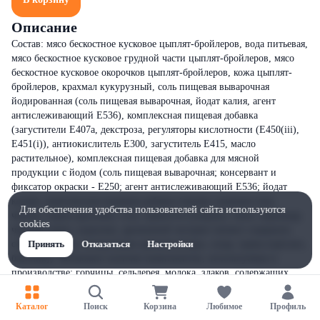
Описание
Состав: мясо бескостное кусковое цыплят-бройлеров, вода питьевая,
мясо бескостное кусковое грудной части цыплят-бройлеров, мясо
бескостное кусковое окорочков цыплят-бройлеров, кожа цыплят-
бройлеров, крахмал кукурузный, соль пищевая выварочная
йодированная (соль пищевая выварочная, йодат калия, агент
антислеживающий Е536), комплексная пищевая добавка
(загустители Е407а, декстроза, регуляторы кислотности (Е450(iii),
Е451(i)), антиокислитель Е300, загуститель Е415, масло
растительное), комплексная пищевая добавка для мясной
продукции с йодом (соль пищевая выварочная; консервант и
фиксатор окраски - Е250; агент антислеживающий Е536; йодат
калия), комплексная пищевая добавка (овощи сушеные (лук,
Для обеспечения удобства пользователей сайта используются
чеснок, перец красный), соль, пряности (паприка, тмин, кориандр,
cookies
черный перец, куркума), дрожжевой экстракт (может содержать
следы глютена), натуральные ароматизаторы, сахар, травы (орегано,
Принять
Отказаться
Настройки
базилик)). Возможно наличие компонентов, используемых в
производстве: горчицы, сельдерея, молока, злаков, содержащих
глютен, и продуктов их переработки.
Каталог
Поиск
Корзина
Любимое
Профиль