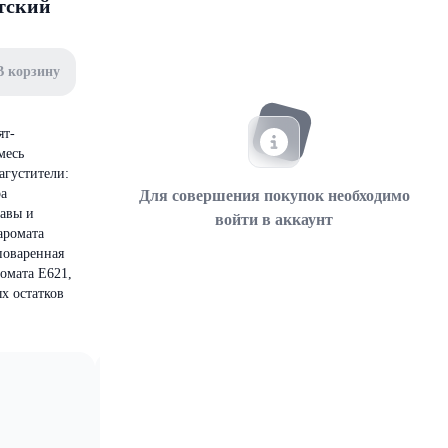
тский
В корзину
ят-
месь
агустители:
ра
Для совершения покупок необходимо
равы и
войти в аккаунт
аромата
поваренная
ромата Е621,
х остатков