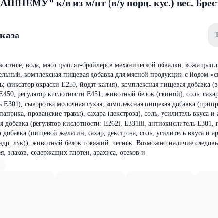
ЕМУ" к/в из м/пт (в/у порц. кус.) вес. Брес
аказа
костное, вода, мясо цыплят-бройлеров механической обвалки, кожа цыпл
ельный, комплексная пищевая добавка для мясной продукции с йодом «с
ь; фиксатор окраски Е250, йодат калия), комплексная пищевая добавка (з
Е450, регулятор кислотности Е451, животный белок (свиной), соль, саха
ль Е301), сыворотка молочная сухая, комплексная пищевая добавка (прип
паприка, прованские травы), сахара (декстроза), соль, усилитель вкуса и 
 добавка (регулятор кислотности: Е262i, Е331iii, антиокислитель Е301, 
 добавка (пищевой желатин, сахар, декстроза, соль, усилитель вкуса и а
ндр, лук)), животный белок говяжий, чеснок. Возможно наличие следовы
ея, злаков, содержащих глютен, арахиса, орехов и