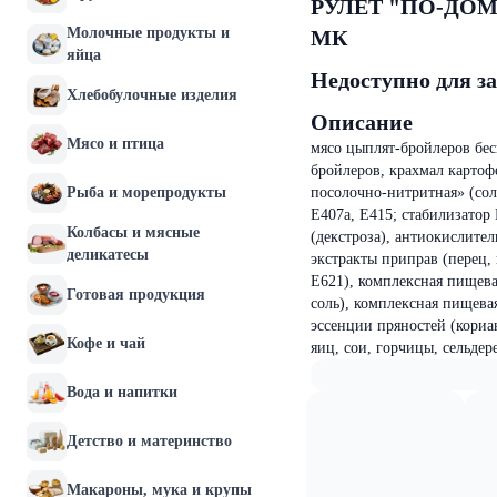
РУЛЕТ "ПО-ДОМАШН
Молочные продукты и
МК
яйца
Недоступно для з
Хлебобулочные изделия
Описание
Мясо и птица
мясо цыплят-бройлеров бес
бройлеров, крахмал картоф
Рыба и морепродукты
посолочно-нитритная» (сол
Е407а, Е415; стабилизатор 
Колбасы и мясные
(декстроза), антиокислите
деликатесы
экстракты приправ (перец, 
Е621), комплексная пищевая
Готовая продукция
соль), комплексная пищевая
эссенции пряностей (кориа
Кофе и чай
яиц, сои, горчицы, сельдер
Вода и напитки
Детство и материнство
Макароны, мука и крупы