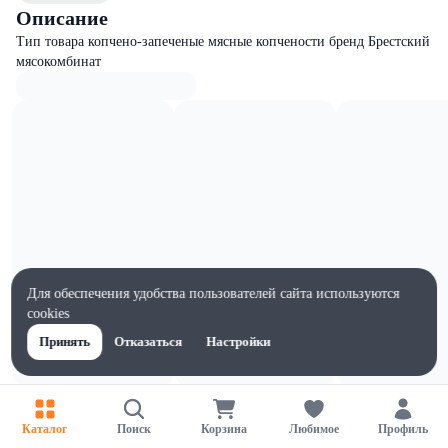
Описание
Тип товара копчено-запеченые мясные копчености бренд Брестский
мясокомбинат
Для обеспечения удобства пользователей сайта используются
cookies
Принять
Отказаться
Настройки
Характеристики
Ширина, мм
Каталог
Поиск
Корзина
Любимое
Профиль
1