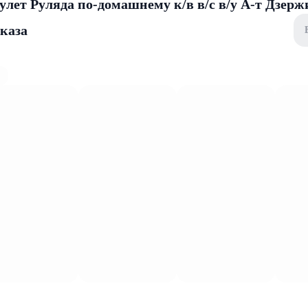
улет Руляда по-домашнему к/в в/с в/у А-т Дзер
аказа