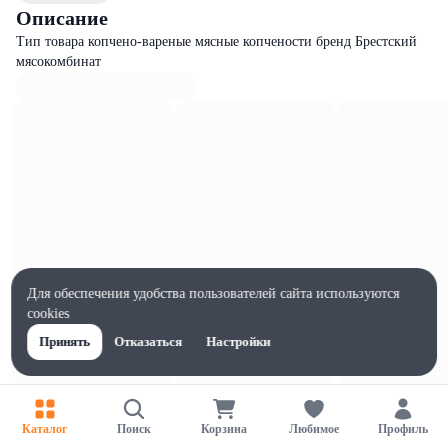
Описание
Тип товара копчено-вареные мясные копчености бренд Брестский
мясокомбинат
Для обеспечения удобства пользователей сайта используются
cookies
Принять
Отказаться
Настройки
Характеристики
Ширина, мм
Каталог
Поиск
Корзина
Любимое
Профиль
1