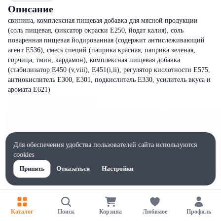
Описание
свинина, комплексная пищевая добавка для мясной продукции
(соль пищевая, фиксатор окраски E250, йодат калия), соль
поваренная пищевая йодированная (содержит антислеживающий
агент E536), смесь специй (паприка красная, паприка зеленая,
горчица, тмин, кардамон), комплексная пищевая добавка
(стабилизатор E450 (v,viii), E451(i,ii), регулятор кислотности E575,
антиокислитель Е300, Е301, подкислитель Е330, усилитель вкуса и
аромата E621)
Для обеспечения удобства пользователей сайта используются
cookies
Принять
Отказаться
Настройки
Каталог
Поиск
Корзина
Любимое
Профиль