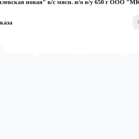
левская новая" в/с мясн. и/о в/у 650 г ООО "М
аказа