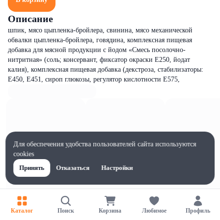
Описание
шпик, мясо цыпленка-бройлера, свинина, мясо механической
обвалки цыпленка-бройлера, говядина, комплексная пищевая
добавка для мясной продукции с йодом «Смесь посолочно-
нитритная» (соль; консервант, фиксатор окраски Е250, йодат
калия), комплексная пищевая добавка (декстроза, стабилизаторы:
Е450, Е451, сироп глюкозы, регулятор кислотности Е575,
Для обеспечения удобства пользователей сайта используются
cookies
Принять
Отказаться
Настройки
Каталог
Поиск
Корзина
Любимое
Профиль