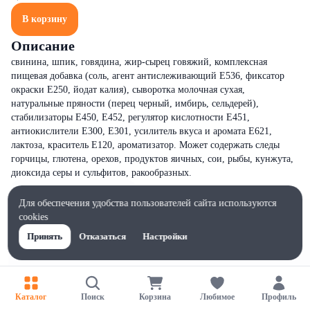
В корзину
Описание
свинина, шпик, говядина, жир-сырец говяжий, комплексная
пищевая добавка (соль, агент антислеживающий Е536, фиксатор
окраски Е250, йодат калия), сыворотка молочная сухая,
натуральные пряности (перец черный, имбирь, сельдерей),
стабилизаторы Е450, Е452, регулятор кислотности Е451,
антиокислители Е300, Е301, усилитель вкуса и аромата Е621,
лактоза, краситель Е120, ароматизатор. Может содержать следы
горчицы, глютена, орехов, продуктов яичных, сои, рыбы, кунжута,
диоксида серы и сульфитов, ракообразных.
Для обеспечения удобства пользователей сайта используются
cookies
Принять
Отказаться
Настройки
Каталог
Поиск
Корзина
Любимое
Профиль