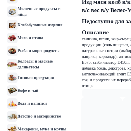
Изд мясн колб в/
Молочные продукты и
в/с вес в/у Велес-
яйца
Недоступно для з
Хлебобулочные изделия
Описание
Мясо и птица
свинина, шпик, жир-сырец,
продукции (соль пищевая, 
Рыба и морепродукты
натуральные специи (имбирь
паприка, кориандр), антио
Колбасы и мясные
Е575; стабилизатор Е450ii;
деликатесы
добавка (соль, декстроза, 
антислеживающий агент E53
Готовая продукция
соя, и продукты их перера
птицы.
Кофе и чай
Вода и напитки
Детство и материнство
Макароны, мука и крупы