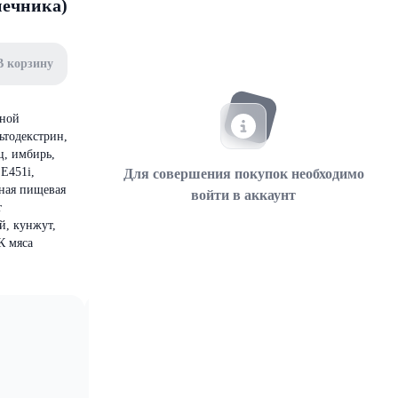
нечника)
В корзину
сной
ьтодекстрин,
ц, имбирь,
 Е451i,
Для совершения покупок необходимо
сная пищевая
войти в аккаунт
т
й, кунжут,
К мяса