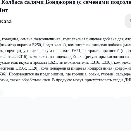
к Колбаса салями Бонджорно (с семенами подсол
Мит
аказа
 говядина, семена подсолнечника, комплексная пищевая добавка для мя
фиксатор окраски E250, йодат калия), комплексная пищевая добавка (мал
, горчица), усилитель вкуса и аромата E621, экстракты пряностей (пере
кислитель E316), комплексная пищевая добавка (регуляторы кислотности:
 усилитель вкуса и аромата Е621; антиокислители: Е316, Е330), комплек
красители Е150с, E120), соль поваренная пищевая йодированная (содержи
6). Производится на предприятии, где горчица, орехи, глютен, сельдере
ботки, также обрабатываются. В продукте могут присутствовать следы ДН