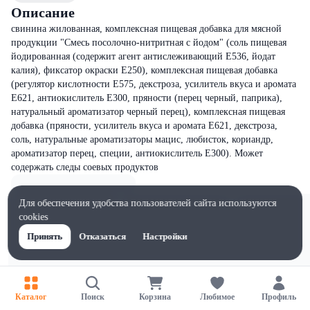
Описание
свинина жилованная, комплексная пищевая добавка для мясной
продукции "Смесь посолочно-нитритная с йодом" (соль пищевая
йодированная (содержит агент антислеживающий Е536, йодат
калия), фиксатор окраски Е250), комплексная пищевая добавка
(регулятор кислотности Е575, декстроза, усилитель вкуса и аромата
Е621, антиокислитель Е300, пряности (перец черный, паприка),
натуральный ароматизатор черный перец), комплексная пищевая
добавка (пряности, усилитель вкуса и аромата E621, декстроза,
соль, натуральные ароматизаторы мацис, любисток, кориандр,
ароматизатор перец, специи, антиокислитель E300). Может
содержать следы соевых продуктов
Для обеспечения удобства пользователей сайта используются
cookies
Принять
Отказаться
Настройки
Каталог
Поиск
Корзина
Любимое
Профиль