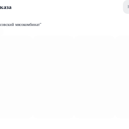
аказа
совский мясокомбинат"