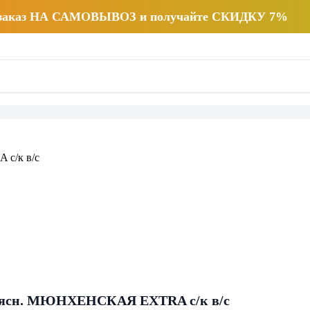
 заказ НА САМОВЫВОЗ и получайте СКИДКУ 7%
мясн. МЮНХЕНСКАЯ EXTRA с/к в/с