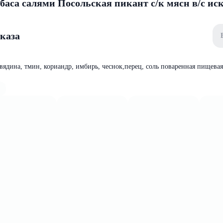
баса салями Посольская пикант с/к мясн в/с иск
аказа
вядина, тмин, кориандр, имбирь, чеснок,перец, соль поваренная пищевая