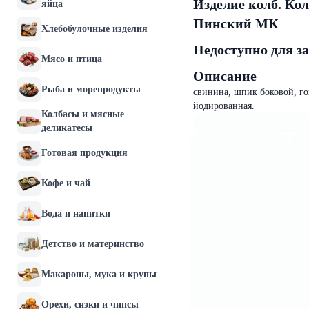
Изделие колб. Кол
яйца
Пинский МК
Хлебобулочные изделия
Недоступно для з
Мясо и птица
Описание
Рыба и морепродукты
свинина, шпик боковой, го
йодированная.
Колбасы и мясные
деликатесы
Готовая продукция
Кофе и чай
Вода и напитки
Детство и материнство
Макароны, мука и крупы
Орехи, снэки и чипсы