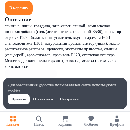
В корзину
Описание
свинина, шпик, говядина, жир-сырец свиной, комплексная
пищевая добавка (соль (агент антислеживающий Е536), фиксатор
окраски Е250, йодат калия, усилитель вкуса и аромата Е621,
антиокислитель Е301, натуральный ароматизаитор (чили), масло
растительное рапсовое, пряности, экстракты пряностей, специи
(сельдерей), ароматизатор, краситель Е120, стартовая культура.
Может содержать следы горчицы, глютена, молока (в том числе
лактозы), сои.
Для обеспечения удобства пользователей сайта используются
cookies
Принять
Отказаться
Настройки
Каталог
Поиск
Корзина
Любимое
Профиль