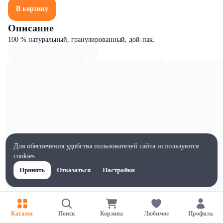
В корзину
Описание
100 % натуральный, гранулированный, дой-пак.
Для обеспечения удобства пользователей сайта используются
cookies
Принять
Отказаться
Настройки
Характеристики
Каталог
Поиск
Корзина
Любимое
Профиль
Ширина, мм