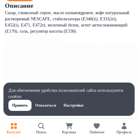
Описание
Сахар, глюкозный сироп, масло пальмоядровое, кофе натуральный
растворимый NESCAFE, стабилизаторы (E340(ii), E331(iii),
E452(i), E471, E472e), молочный белок, агент антислеживающий
(E170), соль, регулятор кисоты (E330).
Для обеспечения удобства пользователей сайта используются
cookies
Принять
Отказаться
Настройки
Каталог
Поиск
Корзина
Любимое
Профиль
Характеристики