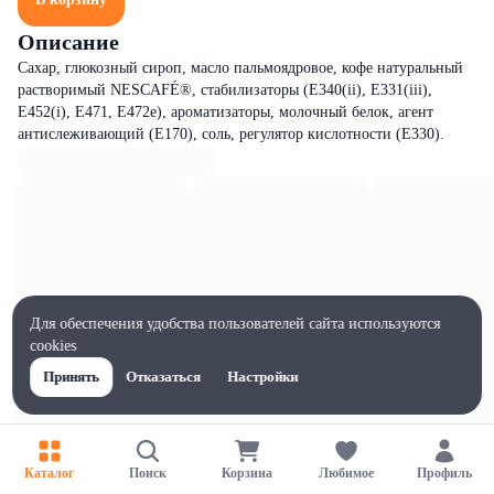
Описание
Сахар, глюкозный сироп, масло пальмоядровое, кофе натуральный
растворимый NESCAFÉ®, стабилизаторы (E340(ii), E331(iii),
E452(i), E471, E472e), ароматизаторы, молочный белок, агент
антислеживающий (E170), соль, регулятор кислотности (E330).
Для обеспечения удобства пользователей сайта используются
cookies
Принять
Отказаться
Настройки
Каталог
Поиск
Корзина
Любимое
Профиль