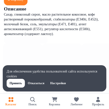
Описание
Сахар, глюкозный сироп, масло растительное кокосовое, кофе
растворимый порошкообразный, стабилизаторы (Е340ii, Е452i),
молочный белок, соль, эмульгаторы (Е471, Е481), агент
антислеживающий (Е551), регулятор кислотности (E500i),
ароматизатор (содержит лактозу).
Для обеспечения удобства пользователей сайта используются
cookies
Принять
Отказаться
Настройки
Каталог
Поиск
Корзина
Любимое
Профиль