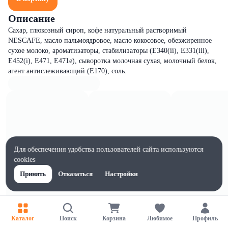
Описание
Сахар, глюкозный сироп, кофе натуральный растворимый
NESCAFE, масло пальмоядровое, масло кокосовое, обезжиренное
сухое молоко, ароматизаторы, стабилизаторы (E340(ii), E331(iii),
E452(i), E471, E471е), сыворотка молочная сухая, молочный белок,
агент антислеживающий (Е170), соль.
Для обеспечения удобства пользователей сайта используются
cookies
Принять
Отказаться
Настройки
Каталог
Поиск
Корзина
Любимое
Профиль