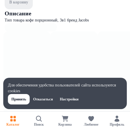
В корзину
Описание
Тип товара кофе порционный, 3в1 бренд Jacobs
Для обеспечения удобства пользователей сайта используются
cookies
Принять
Отказаться
Настройки
Характеристики
Каталог
Поиск
Корзина
Любимое
Профиль
Ширина, мм