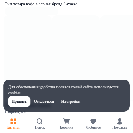
Тип товара кофе в зернах бренд Lavazza
Для обеспечения удобства пользователей сайта используются
cookies
Принять
Отказаться
Настройки
Характеристики
Ширина, мм
150
Высота, мм
Каталог
Поиск
Корзина
Любимое
Профиль