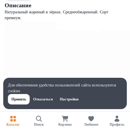
Описание
Натуральный жареный в зёрнах. Среднеобжаренный. Сорт
премиум.
Для обеспечения удобства пользователей сайта используются
cookies
Принять
Отказаться
Настройки
Характеристики
Жиры на 100г, г
Каталог
Поиск
Корзина
Любимое
Профиль
14.4