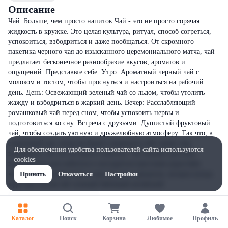
Описание
Чай: Больше, чем просто напиток Чай - это не просто горячая
жидкость в кружке. Это целая культура, ритуал, способ согреться,
успокоиться, взбодриться и даже пообщаться. От скромного
пакетика черного чая до изысканного церемониального матча, чай
предлагает бесконечное разнообразие вкусов, ароматов и
ощущений. Представьте себе: Утро: Ароматный черный чай с
молоком и тостом, чтобы проснуться и настроиться на рабочий
день. День: Освежающий зеленый чай со льдом, чтобы утолить
жажду и взбодриться в жаркий день. Вечер: Расслабляющий
ромашковый чай перед сном, чтобы успокоить нервы и
подготовиться ко сну. Встреча с друзьями: Душистый фруктовый
чай, чтобы создать уютную и дружелюбную атмосферу. Так что, в
следующий раз, когда вы будете заваривать себе чашку чая,
Для обеспечения удобства пользователей сайта используются
вспомните, что это не просто напиток. Это момент для себя,
cookies
возможность расслабиться и насладиться простыми радостями
жизни. Это путешествие в мир вкусов и ароматов, которое всегда
Принять
Отказаться
Настройки
ждет вас.Состав:чай зеленый байховый китайский
Каталог
Поиск
Корзина
Любимое
Профиль