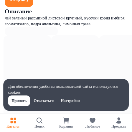
Описание
чай зеленый рассыпной листовой крупный, кусочки корня имбиря,
ароматизатор, цедра апельсина, лимонная трава.
Для обеспечения удобства пользователей сайта используются
cookies
Принять
Отказаться
Настройки
Характеристики
Каталог
Поиск
Корзина
Любимое
Профиль
Ширина, мм