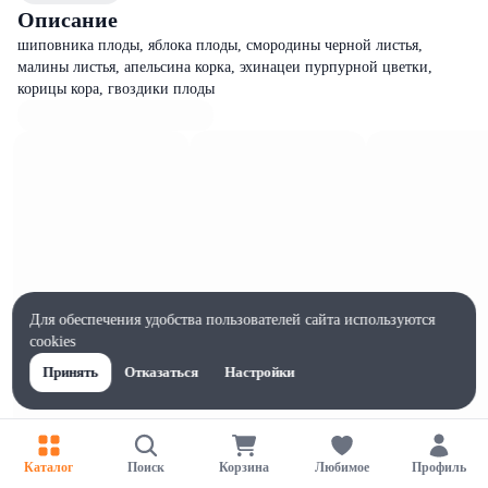
Описание
шиповника плоды, яблока плоды, смородины черной листья,
малины листья, апельсина корка, эхинацеи пурпурной цветки,
корицы кора, гвоздики плоды
Для обеспечения удобства пользователей сайта используются
cookies
Принять
Отказаться
Настройки
Характеристики
Каталог
Поиск
Корзина
Любимое
Профиль
Ширина, мм