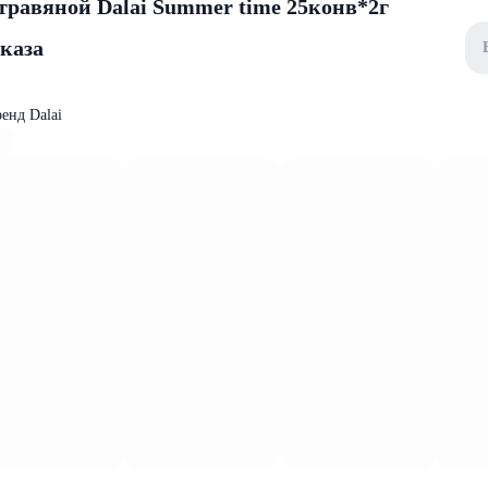
равяной Dalai Summer time 25конв*2г
аказа
енд Dalai