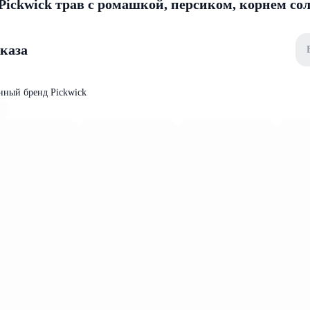
ickwick трав с ромашкой, персиком, корнем со
аказа
нный бренд Pickwick