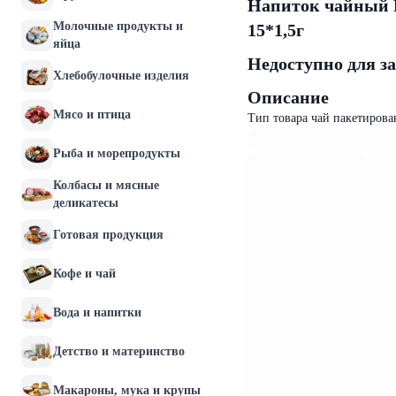
Напиток чайный P
Молочные продукты и
15*1,5г
яйца
Недоступно для з
Хлебобулочные изделия
Описание
Мясо и птица
Тип товара чай пакетирова
Рыба и морепродукты
Колбасы и мясные
деликатесы
Готовая продукция
Кофе и чай
Вода и напитки
Детство и материнство
Макароны, мука и крупы