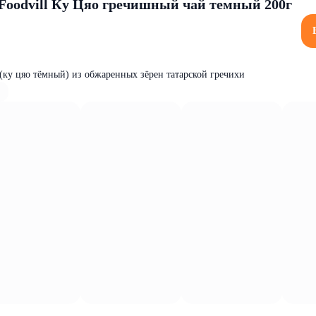
oodvill Ку Цяо гречишный чай темный 200г
ку цяо тёмный) из обжаренных зёрен татарской гречихи